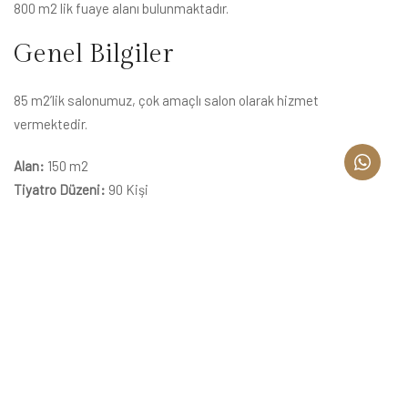
800 m2 lik fuaye alanı bulunmaktadır.
Genel Bilgiler
85 m2’lik salonumuz, çok amaçlı salon olarak hizmet
vermektedir.
Alan:
150 m2
Tiyatro Düzeni:
90 Kişi
Sınıf Düzeni:
58 Kişi
Kokteyl Düzeni:
90 Kişi
U Düzeni:
40 Kişi
Banquet Düzeni:
60 Kişi
Genel Bilgilendirme
Sabah 09:00'dan itibaren check-in yaparak kullanabilirsiniz.