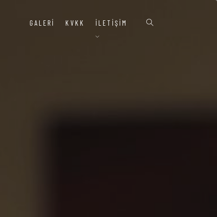
GALERI
KVKK
İLETIŞIM