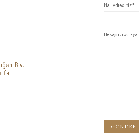
oğan Blv.
urfa