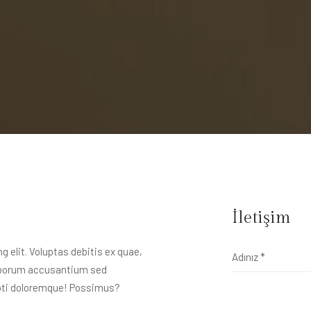
İletişim
 elit. Voluptas debitis ex quae,
laborum accusantium sed
rupti doloremque! Possimus?