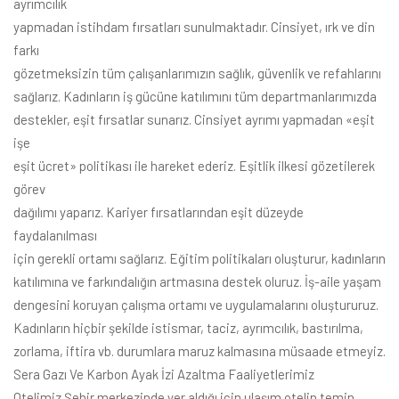
ayrımcılık
yapmadan istihdam fırsatları sunulmaktadır. Cinsiyet, ırk ve din
farkı
gözetmeksizin tüm çalışanlarımızın sağlık, güvenlik ve refahlarını
sağlarız. Kadınların iş gücüne katılımını tüm departmanlarımızda
destekler, eşit fırsatlar sunarız. Cinsiyet ayrımı yapmadan «eşit
işe
eşit ücret» politikası ile hareket ederiz. Eşitlik ilkesi gözetilerek
görev
dağılımı yaparız. Kariyer fırsatlarından eşit düzeyde
faydalanılması
için gerekli ortamı sağlarız. Eğitim politikaları oluşturur, kadınların
katılımına ve farkındalığın artmasına destek oluruz. İş-aile yaşam
dengesini koruyan çalışma ortamı ve uygulamalarını oluştururuz.
Kadınların hiçbir şekilde istismar, taciz, ayrımcılık, bastırılma,
zorlama, iftira vb. durumlara maruz kalmasına müsaade etmeyiz.
Sera Gazı Ve Karbon Ayak İzi Azaltma Faaliyetlerimiz
Otelimiz Şehir merkezinde yer aldığı için ulaşım otelin temin